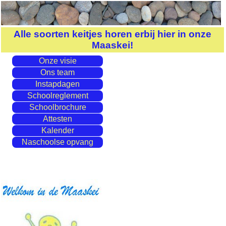
Alle soorten keitjes horen erbij hier in onze
Maaskei
!
Onze visie
Ons team
Instapdagen
Schoolreglement
Schoolbrochure
Attesten
Kalender
Naschoolse opvang