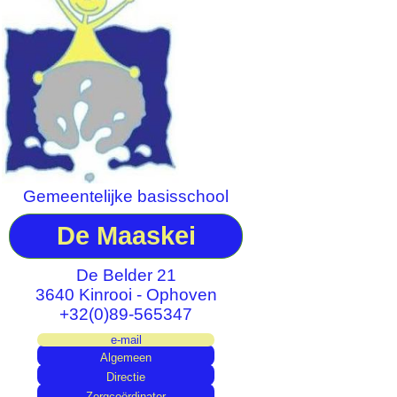
Gemeentelijke basisschool
De Maaskei
De Belder 21
3640 Kinrooi - Ophoven
+32(0)89-565347
e-mail
Algemeen
Directie
Zorgcoördinator